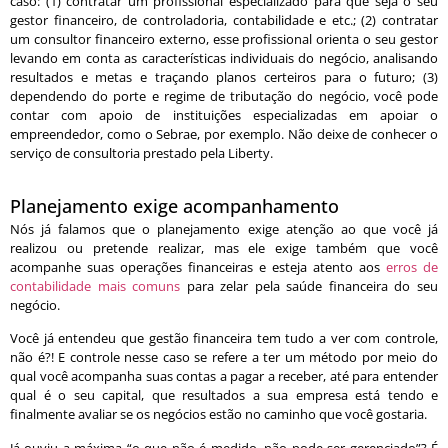
caso: (1) contratar um profissional especializado para que seja o seu
gestor financeiro, de controladoria, contabilidade e etc.; (2) contratar
um consultor financeiro externo, esse profissional orienta o seu gestor
levando em conta as características individuais do negócio, analisando
resultados e metas e traçando planos certeiros para o futuro; (3)
dependendo do porte e regime de tributação do negócio, você pode
contar com apoio de instituições especializadas em apoiar o
empreendedor, como o Sebrae, por exemplo. Não deixe de conhecer o
serviço de consultoria prestado pela Liberty.
Planejamento exige acompanhamento
Nós já falamos que o planejamento exige atenção ao que você já
realizou ou pretende realizar, mas ele exige também que você
acompanhe suas operações financeiras e esteja atento aos
erros de
contabilidade mais comuns
para zelar pela saúde financeira do seu
negócio.
Você já entendeu que gestão financeira tem tudo a ver com controle,
não é?! E controle nesse caso se refere a ter um método por meio do
qual você acompanha suas contas a pagar a receber, até para entender
qual é o seu capital, que resultados a sua empresa está tendo e
finalmente avaliar se os negócios estão no caminho que você gostaria.
Já ouviu a máxima “o que não é medido, não pode ser gerenciado”? É